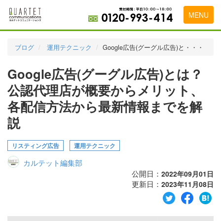
MENU
トップページ
ブログ
運用テクニック
Google広告(グーグル広告)と・・・
料金表
Google広告(グーグル広告)とは？
実績・お客様の声
公認代理店が概要からメリット、
初めて導入をお考えの方
各配信方法から最新情報までを解
説
代理店の乗り換えをお考えの方
広告代理店・HP制作会社様へ
リスティング広告
運用テクニック
お申し込みから運用開始までの流れ
カルテット編集部
公開日：
2022年09月01日
会社概要
更新日：
2023年11月08日
お問い合わせ