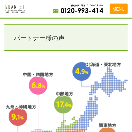
MENU
トップページ
料金表
パートナー様の声
実績・お客様の声
初めて導入をお考えの方
代理店の乗り換えをお考えの方
広告代理店・HP制作会社様へ
お申し込みから運用開始までの流れ
会社概要
お問い合わせ