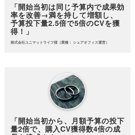
「開始当初は同じ予算内で成果効
率を改善→満を持して増額し、
予算投下量2.5倍で5倍のCVを獲
得！」
株式会社ユニマットライフ様（業種： シェアオフィス運営）
「開始当初から、月額予算の投下
量2倍で、購入CV獲得数4倍の成