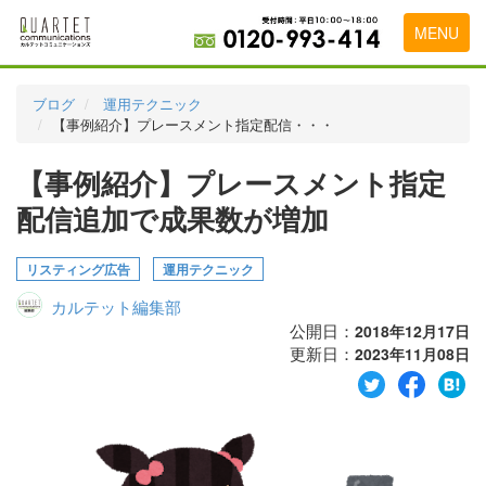
MENU
トップページ
ブログ
運用テクニック
【事例紹介】プレースメント指定配信・・・
料金表
【事例紹介】プレースメント指定
実績・お客様の声
配信追加で成果数が増加
初めて導入をお考えの方
代理店の乗り換えをお考えの方
リスティング広告
運用テクニック
カルテット編集部
広告代理店・HP制作会社様へ
公開日：
2018年12月17日
更新日：
お申し込みから運用開始までの流れ
2023年11月08日
会社概要
お問い合わせ