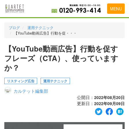
MENU
トップページ
ブログ
運用テクニック
【YouTube動画広告】行動を促・・・
料金表
【YouTube動画広告】行動を促す
実績・お客様の声
フレーズ（CTA）、使っています
初めて導入をお考えの方
か？
代理店の乗り換えをお考えの方
リスティング広告
運用テクニック
広告代理店・HP制作会社様へ
カルテット編集部
お申し込みから運用開始までの流れ
公開日：
2022年08月20日
更新日：
2022年09月09日
会社概要
お問い合わせ