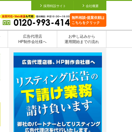
採用特設サイト
会社概要
無料相談•提案依頼は
こちらをクリック
を
広告代理店
お申し込みから
HP制作会社様へ
運用開始までの流れ