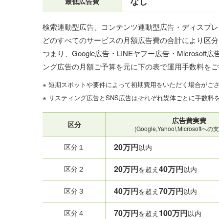
なし
最低広告費
検索連動型広告、コンテンツ連動型広告・ディスプレイ広告(Y
どのすべてのサービスの月額広告費の合計により区分
つまり、Google広告・LINEヤフー広告・Micro
ング広告の月額ご予算を元に下の表で運用手数料をご
※ 短期スポットや要件によって初期費用をいただく場合がご
※ リスティング広告とSNS広告はそれぞれ媒体ごとに手数料
広告費実費
区分
(Google,Yahoo!,Microsoft
20万円
区分１
以内
20万円
40万円
区分２
を超え
以内
40万円
70万円
区分３
を超え
以内
70万円
100万円
区分４
を超え
以内