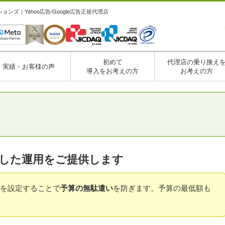
ズ｜Yahoo広告/Google広告正規代理店
初めて
代理店の乗り換え
実績・お客様の声
導入をお考えの方
お考えの方
した運用をご提供します
を設定することで
予算の無駄遣い
を防ぎます。予算の最低額も