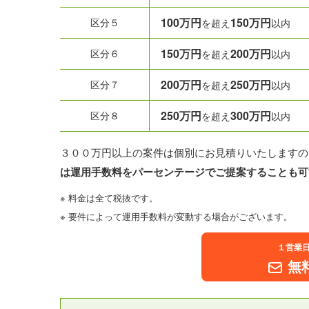
100万円
150万円
区分５
を超え
以内
150万円
200万円
区分６
を超え
以内
200万円
250万円
区分７
を超え
以内
250万円
300万円
区分８
を超え
以内
３００万円以上の案件は個別にお見積りいたしますの
は運用手数料をパーセンテージでご提案することも可
※ 料金は全て税抜です。
※ 要件によって運用手数料が変動する場合がございます。
１営業
無