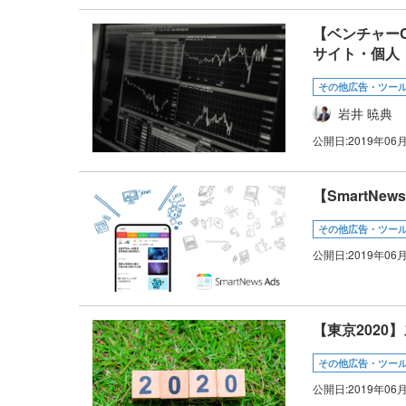
【ベンチャー
サイト・個人
その他広告・ツー
岩井 暁典
公開日:
2019年06
【SmartN
その他広告・ツー
公開日:
2019年06
【東京202
その他広告・ツー
公開日:
2019年06