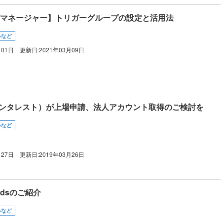
タグマネージャー】トリガーグループの設定と活用法
ルなど
月01日
更新日:
2021年03月09日
st（ピンタレスト）が上場申請、法人アカウント取得のご検討を
ルなど
月27日
更新日:
2019年03月26日
 Adsのご紹介
ルなど