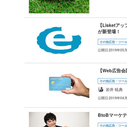
【Lisket
が新登場！
その他広告・ツー
公開日:
2019年05
【Web広告
その他広告・ツー
岩井 暁典
公開日:
2019年04
BtoBマーケ
その他広告・ツー