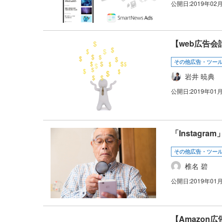
公開日:
2019年02
【web広告
その他広告・ツー
岩井 暁典
公開日:
2019年01
「Instag
その他広告・ツー
椎名 碧
公開日:
2019年01
【Amazon