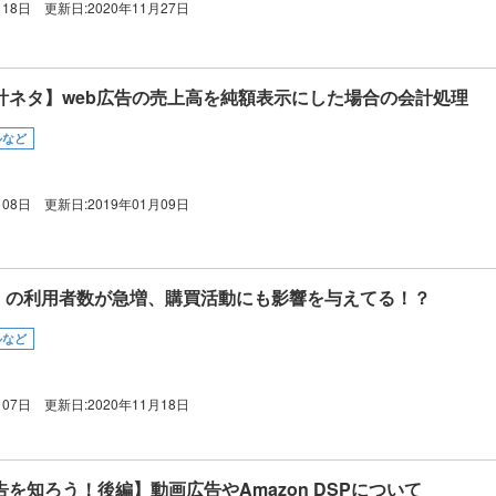
月18日
更新日:
2020年11月27日
会計ネタ】web広告の売上高を純額表示にした場合の会計処理
ルなど
月08日
更新日:
2019年01月09日
ram」の利用者数が急増、購買活動にも影響を与えてる！？
ルなど
月07日
更新日:
2020年11月18日
広告を知ろう！後編】動画広告やAmazon DSPについて