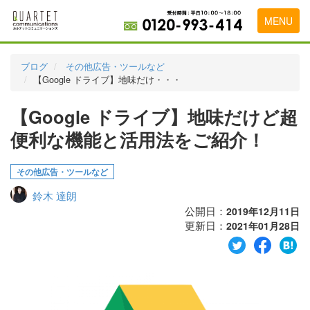
MENU
トップページ
ブログ
その他広告・ツールなど
【Google ドライブ】地味だけ・・・
料金表
【Google ドライブ】地味だけど超
実績・お客様の声
便利な機能と活用法をご紹介！
初めて導入をお考えの方
代理店の乗り換えをお考えの方
その他広告・ツールなど
鈴木 達朗
広告代理店・HP制作会社様へ
公開日：
2019年12月11日
更新日：
お申し込みから運用開始までの流れ
2021年01月28日
会社概要
お問い合わせ