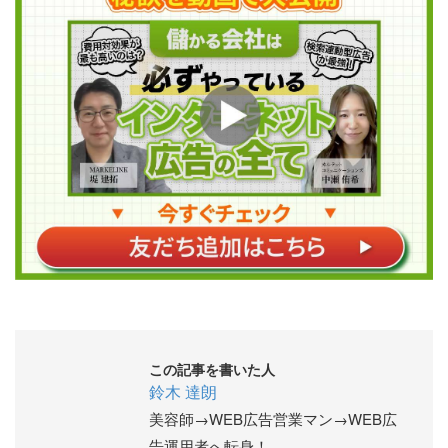
この記事を書いた人
鈴木 達朗
美容師→WEB広告営業マン→WEB広
告運用者へ転身！