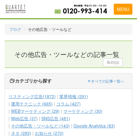
MENU
トップページ
ブログ
その他広告・ツールなど
料金表
実績・お客様の声
その他広告・ツールなどの記事一覧
初めて導入をお考えの方
RSS
代理店の乗り換えをお考えの方
カテゴリから探す
すべての記事一覧へ
広告代理店・HP制作会社様へ
リスティング広告(1872)
業界情報 (291)
お申し込みから運用開始までの流れ
運用テクニック (665)
コラム (427)
WEBマーケティング (29)
マーケティング (30)
会社概要
Web広告 (37)
SNS広告 (481)
お問い合わせ
その他広告・ツールなど (143)
Google Analytics (83)
ネタ (283)
お知らせ (270)