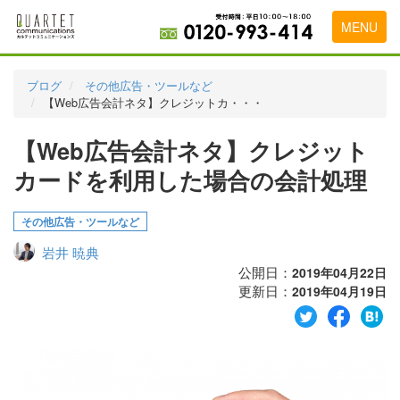
MENU
トップページ
ブログ
その他広告・ツールなど
【Web広告会計ネタ】クレジットカ・・・
料金表
【Web広告会計ネタ】クレジット
実績・お客様の声
カードを利用した場合の会計処理
初めて導入をお考えの方
代理店の乗り換えをお考えの方
その他広告・ツールなど
岩井 暁典
広告代理店・HP制作会社様へ
公開日：
2019年04月22日
更新日：
お申し込みから運用開始までの流れ
2019年04月19日
会社概要
お問い合わせ