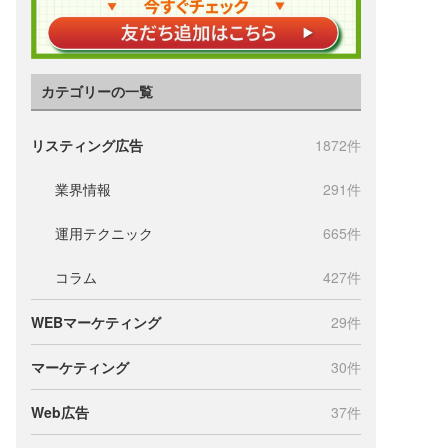
カテゴリーの一覧
リスティング広告
1872件
業界情報
291件
運用テクニック
665件
コラム
427件
WEBマーケティング
29件
マーケティング
30件
Web広告
37件