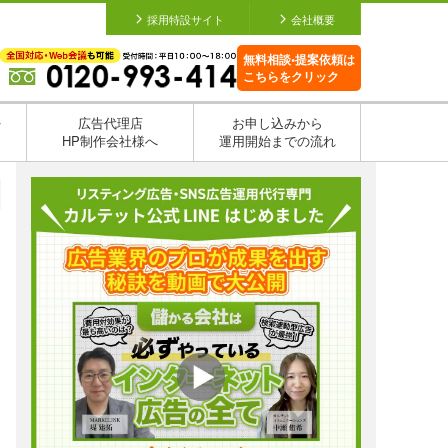
採用特設サイト
会社概要
無料相談•提案依頼は
こちらをクリック
を
広告代理店
お申し込みから
HP制作会社様へ
運用開始までの流れ
日
日