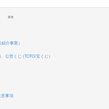
目次
覧
性紹介事業）
、公営くじ (TOTO/宝くじ）
注意事項