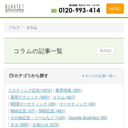
MENU
トップページ
ブログ
コラム
料金表
実績・お客様の声
コラムの記事一覧
RSS
初めて導入をお考えの方
代理店の乗り換えをお考えの方
カテゴリから探す
すべての記事一覧へ
広告代理店・HP制作会社様へ
リスティング広告(1872)
業界情報 (291)
お申し込みから運用開始までの流れ
運用テクニック (665)
コラム (427)
WEBマーケティング (29)
マーケティング (30)
会社概要
Web広告 (37)
SNS広告 (481)
お問い合わせ
その他広告・ツールなど (143)
Google Analytics (83)
ネタ (283)
お知らせ (270)