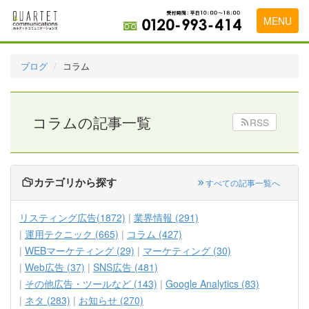
MENU
トップページ
ブログ
コラム
料金表
実績・お客様の声
コラムの記事一覧
RSS
初めて導入をお考えの方
代理店の乗り換えをお考えの方
カテゴリから探す
すべての記事一覧へ
広告代理店・HP制作会社様へ
リスティング広告(1872)
業界情報 (291)
お申し込みから運用開始までの流れ
運用テクニック (665)
コラム (427)
WEBマーケティング (29)
マーケティング (30)
会社概要
Web広告 (37)
SNS広告 (481)
お問い合わせ
その他広告・ツールなど (143)
Google Analytics (83)
ネタ (283)
お知らせ (270)