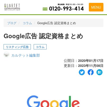
MENU
トップページ
ブログ
コラム
Google広告 認定資格まとめ
料金表
Google広告 認定資格まとめ
実績・お客様の声
リスティング広告
コラム
初めて導入をお考えの方
カルテット編集部
代理店の乗り換えをお考えの方
公開日：
2020年01月17日
更新日：
2023年11月08日
広告代理店・HP制作会社様へ
お申し込みから運用開始までの流れ
会社概要
お問い合わせ