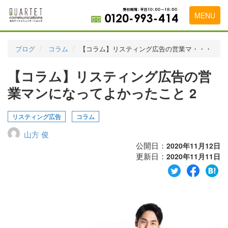
MENU
トップページ
ブログ
コラム
【コラム】リスティング広告の営業マ・・・
料金表
【コラム】リスティング広告の営
実績・お客様の声
業マンになってよかったこと 2
初めて導入をお考えの方
リスティング広告
コラム
代理店の乗り換えをお考えの方
山方 俊
広告代理店・HP制作会社様へ
公開日：
2020年11月12日
更新日：
2020年11月11日
お申し込みから運用開始までの流れ
会社概要
お問い合わせ