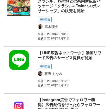
クラシル、Twitterとの共同新広告パ
ッケージ「クラシル× Twitterスポン
サーシップ」の販売を開始
SNS広告
高木理央
公開日:
2020年03月31日
更新日:
2020年03月31日
【LINE広告ネットワーク】動画リワ
ード広告のサービス提供が開始
SNS広告
荻野 ちなみ
公開日:
2020年03月12日
更新日:
2020年03月12日
【Instagram広告でフォロワー獲
得】広告配信を行ったらフォロワー