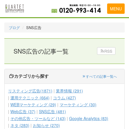
MENU
トップページ
ブログ
SNS広告
料金表
実績・お客様の声
SNS広告の記事一覧
RSS
初めて導入をお考えの方
代理店の乗り換えをお考えの方
カテゴリから探す
すべての記事一覧へ
広告代理店・HP制作会社様へ
リスティング広告(1871)
業界情報 (291)
お申し込みから運用開始までの流れ
運用テクニック (664)
コラム (427)
WEBマーケティング (29)
マーケティング (30)
会社概要
Web広告 (37)
SNS広告 (481)
お問い合わせ
その他広告・ツールなど (143)
Google Analytics (83)
ネタ (283)
お知らせ (270)