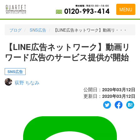
MENU
トップページ
ブログ
SNS広告
【LINE広告ネットワーク】動画リ・・・
料金表
【LINE広告ネットワーク】動画リ
実績・お客様の声
ワード広告のサービス提供が開始
初めて導入をお考えの方
SNS広告
代理店の乗り換えをお考えの方
荻野 ちなみ
広告代理店・HP制作会社様へ
公開日：
2020年03月12日
更新日：
2020年03月12日
お申し込みから運用開始までの流れ
会社概要
お問い合わせ