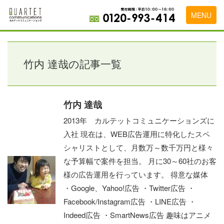
MENU
トップページ
料金表
竹内 達哉の記事一覧
実績・お客様の声
初めて導入をお考えの方
竹内 達哉
2013年 カルテットコミュニケーションズに
代理店の乗り換えをお考えの方
入社 現在は、WEB広告運用に特化したスペ
広告代理店・HP制作会社様へ
シャリストとして、月数万～数千万円と様々
な予算幅で案件を担当。 月に30～60社のお客
お申し込みから運用開始までの流れ
様の広告運用を行っています。 得意な媒体
会社概要
・Google、Yahoo!広告 ・Twitter広告 ・
Facebook/Instagram広告 ・LINE広告 ・
お問い合わせ
Indeed広告 ・SmartNews広告 趣味はアニメ