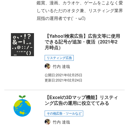
鑑賞、漫画、カラオケ、ゲームをこよなく愛
しているただのオタク兼、リスティング業界
屈指の運用者です(`・ω・́)ゝ
【Yahoo!検索広告】広告文等に使用
できる記号が追加・復活（2021年2
月時点）
リスティング広告
竹内 達哉
公開日:
2021年02月25日
更新日:
2021年02月24日
【Excelの3Dマップ機能】リスティ
ング広告の運用に役立ててみる
その他広告・ツールなど
竹内 達哉