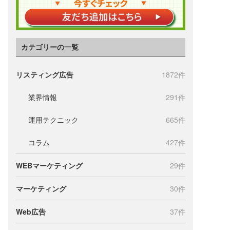
カテゴリーの一覧
リスティング広告
1872件
業界情報
291件
運用テクニック
665件
コラム
427件
WEBマーケティング
29件
マーケティング
30件
Web広告
37件