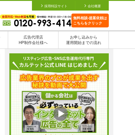
採用特設サイト
会社概要
無料相談•提案依頼は
こちらをクリック
を
広告代理店
お申し込みから
HP制作会社様へ
運用開始までの流れ
日
日