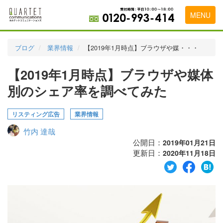
MENU
トップページ
ブログ
業界情報
【2019年1月時点】ブラウザや媒・・・
料金表
【2019年1月時点】ブラウザや媒体
実績・お客様の声
別のシェア率を調べてみた
初めて導入をお考えの方
リスティング広告
業界情報
代理店の乗り換えをお考えの方
竹内 達哉
広告代理店・HP制作会社様へ
公開日：
2019年01月21日
更新日：
2020年11月18日
お申し込みから運用開始までの流れ
会社概要
お問い合わせ