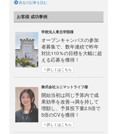
過去の記事を読む
お客様 成功事例
学校法人東北学院様
オープンキャンパスの参加
者募集で、数年連続で昨年
対比110％の目標を大幅に超
える応募を獲得！
詳しくはこちら
株式会社ユニマットライフ様
開始当初は同じ予算内で成
果効率を改善→満を持して
増額し、予算投下量2.5倍で
5倍のCVを獲得！
詳しくはこちら