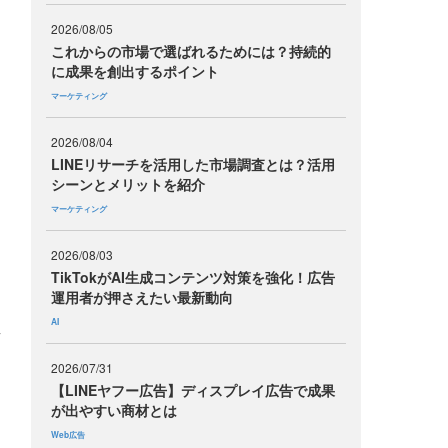
2026/08/05
これからの市場で選ばれるためには？持続的
に成果を創出するポイント
マーケティング
う
た
2026/08/04
LINEリサーチを活用した市場調査とは？活用
シーンとメリットを紹介
マーケティング
2026/08/03
TikTokがAI生成コンテンツ対策を強化！広告
運用者が押さえたい最新動向
さ
AI
言
2026/07/31
【LINEヤフー広告】ディスプレイ広告で成果
が出やすい商材とは
Web広告