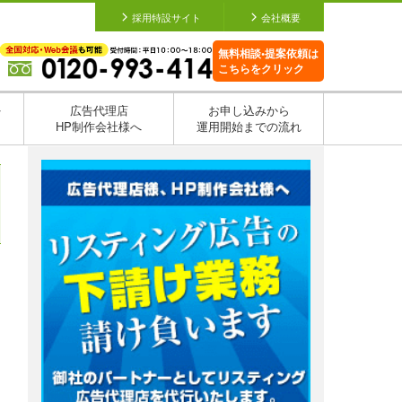
採用特設サイト
会社概要
無料相談•提案依頼は
こちらをクリック
を
広告代理店
お申し込みから
HP制作会社様へ
運用開始までの流れ