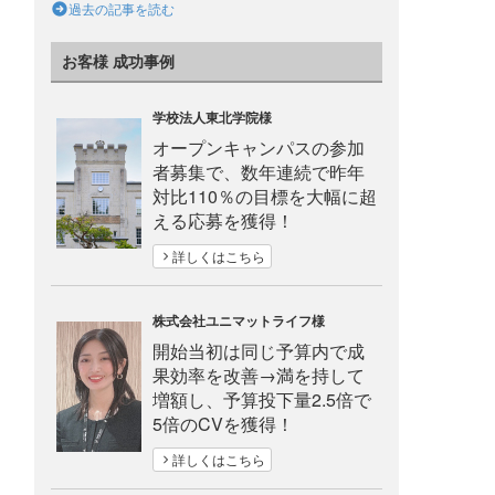
過去の記事を読む
お客様 成功事例
学校法人東北学院様
オープンキャンパスの参加
者募集で、数年連続で昨年
対比110％の目標を大幅に超
える応募を獲得！
詳しくはこちら
株式会社ユニマットライフ様
開始当初は同じ予算内で成
果効率を改善→満を持して
増額し、予算投下量2.5倍で
5倍のCVを獲得！
詳しくはこちら