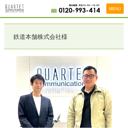
MENU
トップページ
料金表
鉄道本舗株式会社様
実績・お客様の声
初めて導入をお考えの方
代理店の乗り換えをお考えの方
広告代理店・HP制作会社様へ
お申し込みから運用開始までの流れ
会社概要
お問い合わせ