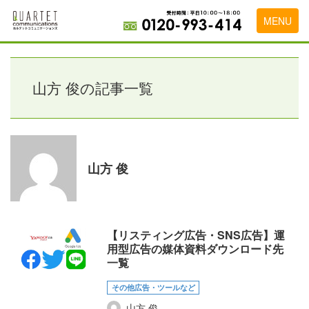
MENU
トップページ
料金表
山方 俊の記事一覧
実績・お客様の声
初めて導入をお考えの方
山方 俊
代理店の乗り換えをお考えの方
広告代理店・HP制作会社様へ
お申し込みから運用開始までの流れ
【リスティング広告・SNS広告】運
用型広告の媒体資料ダウンロード先
会社概要
一覧
お問い合わせ
その他広告・ツールなど
山方 俊