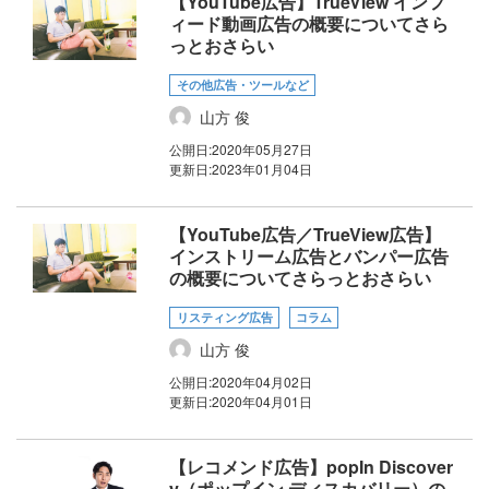
【YouTube広告】TrueView インフ
ィード動画広告の概要についてさら
っとおさらい
その他広告・ツールなど
山方 俊
公開日:
2020年05月27日
更新日:
2023年01月04日
【YouTube広告／TrueView広告】
インストリーム広告とバンパー広告
の概要についてさらっとおさらい
リスティング広告
コラム
山方 俊
公開日:
2020年04月02日
更新日:
2020年04月01日
【レコメンド広告】popIn Discover
y（ポップイン ディスカバリー）の