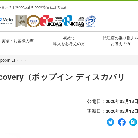
ズ｜Yahoo広告/Google広告正規代理店
初めて
代理店の乗り換え
実績・お客様の声
導入をお考えの方
お考えの方
pIn Di・・・
scovery（ポップイン ディスカバリ
公開日：
2020年02月13
更新日：
2020年02月12