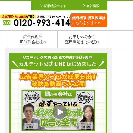
採用特設サイト
会社概要
無料相談•提案依頼は
こちらをクリック
を
広告代理店
お申し込みから
HP制作会社様へ
運用開始までの流れ
日
日