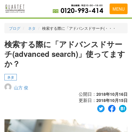
MENU
トップページ
ブログ
ネタ
検索する際に「アドバンスドサーチ(・・・
料金表
検索する際に「アドバンスドサー
実績・お客様の声
チ(advanced search)」使ってます
初めて導入をお考えの方
か？
代理店の乗り換えをお考えの方
ネタ
広告代理店・HP制作会社様へ
山方 俊
公開日：
2018年10月16日
お申し込みから運用開始までの流れ
更新日：
2018年10月15日
会社概要
お問い合わせ