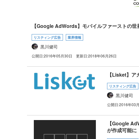
【Google AdWords】モバイルファーストの
リスティング広告
業界情報
黒川健司
公開日:
2016年05月30日
更新日:
2018年06月26日
【Lisket
リスティング広告
黒川健司
公開日:
2016年03
【Google
が作成可能に