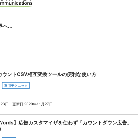
世界へ…
】アカウントCSV相互変換ツールの便利な使い方
運用テクニック
月23日
更新日:
2020年11月27日
 AdWords】広告カスタマイザを使わず「カウントダウン広告」
！