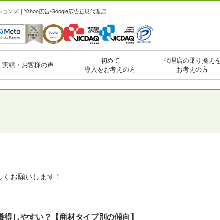
ズ｜Yahoo広告/Google広告正規代理店
初めて
代理店の乗り換え
実績・お客様の声
導入をお考えの方
お考えの方
しくお願いします！
獲得しやすい？【商材タイプ別の傾向】