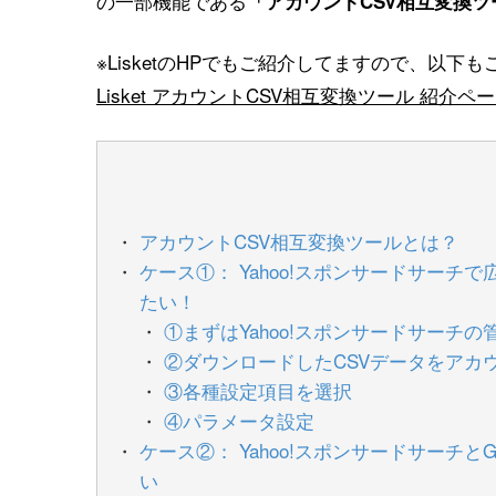
の一部機能である
「アカウントCSV相互変換ツ
※LisketのHPでもご紹介してますので、以下
Lisket アカウントCSV相互変換ツール 紹介ペ
アカウントCSV相互変換ツールとは？
ケース①： Yahoo!スポンサードサーチで広
たい！
①まずはYahoo!スポンサードサーチ
②ダウンロードしたCSVデータをアカ
③各種設定項目を選択
④パラメータ設定
ケース②： Yahoo!スポンサードサーチとG
い