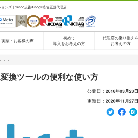
ズ｜Yahoo広告/Google広告正規代理店
初めて
代理店の乗り換え
実績・お客様の声
導入をお考えの方
お考えの方
相・・・
V相互変換ツールの便利な使い方
公開日：
2016年03月23
更新日：
2020年11月27