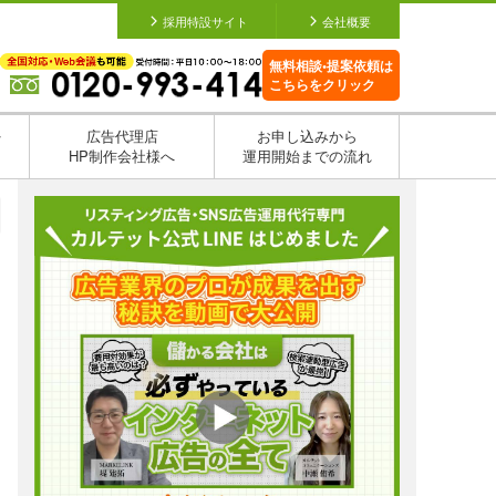
採用特設サイト
会社概要
無料相談•提案依頼は
こちらをクリック
を
広告代理店
お申し込みから
HP制作会社様へ
運用開始までの流れ
日
日