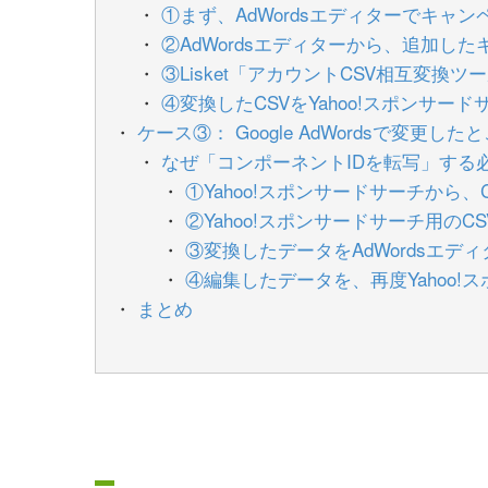
①まず、AdWordsエディターでキ
②AdWordsエディターから、追加し
③Lisket「アカウントCSV相互変換ツ
④変換したCSVをYahoo!スポンサー
ケース③： Google AdWordsで変更
なぜ「コンポーネントIDを転写」する
①Yahoo!スポンサードサーチから
②Yahoo!スポンサードサーチ用のCSV
③変換したデータをAdWordsエデ
④編集したデータを、再度Yahoo!
まとめ
アカウントCSV相互変換ツール