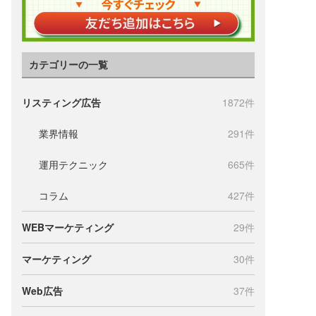
カテゴリーの一覧
リスティング広告
1872件
業界情報
291件
運用テクニック
665件
コラム
427件
WEBマーケティング
29件
マーケティング
30件
Web広告
37件