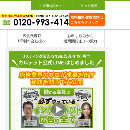
採用特設サイト
会社概要
無料相談•提案依頼は
こちらをクリック
を
広告代理店
お申し込みから
HP制作会社様へ
運用開始までの流れ
日
日