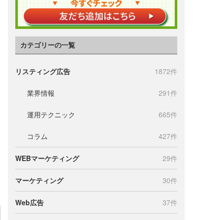
カテゴリーの一覧
リスティング広告
1872件
業界情報
291件
運用テクニック
665件
コラム
427件
WEBマーケティング
29件
マーケティング
30件
Web広告
37件