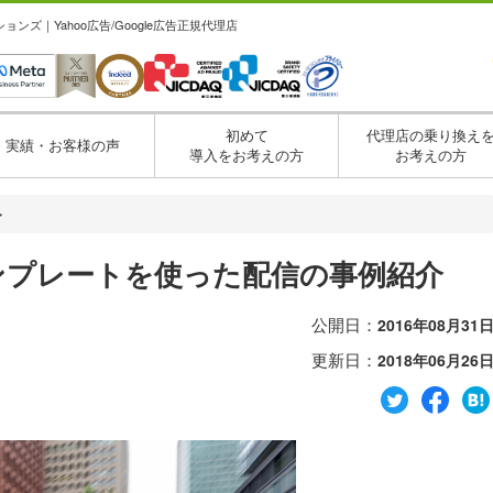
ズ｜Yahoo広告/Google広告正規代理店
初めて
代理店の乗り換え
実績・お客様の声
導入をお考えの方
お考えの方
・
広告テンプレートを使った配信の事例紹介
公開日：
2016年08月31
更新日：
2018年06月26