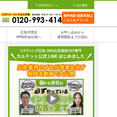
採用特設サイト
会社概要
無料相談•提案依頼は
こちらをクリック
を
広告代理店
お申し込みから
HP制作会社様へ
運用開始までの流れ
日
日