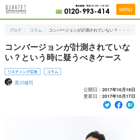
MENU
トップページ
ブログ
コラム
コンバージョンが計測されていない？・・・
料金表
コンバージョンが計測されていな
実績・お客様の声
い？という時に疑うべきケース
初めて導入をお考えの方
リスティング広告
コラム
代理店の乗り換えをお考えの方
黒川健司
広告代理店・HP制作会社様へ
公開日：
2017年10月18日
更新日：
2017年10月17日
お申し込みから運用開始までの流れ
会社概要
お問い合わせ