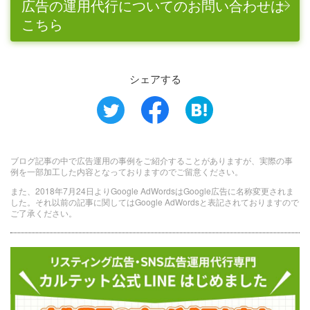
広告の運用代行についてのお問い合わせは
こちら
シェアする
ブログ記事の中で広告運用の事例をご紹介することがありますが、実際の事
例を一部加工した内容となっておりますのでご留意ください。
また、2018年7月24日よりGoogle AdWordsはGoogle広告に名称変更されま
した。それ以前の記事に関してはGoogle AdWordsと表記されておりますので
ご了承ください。