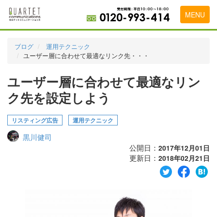
MENU
トップページ
ブログ
運用テクニック
ユーザー層に合わせて最適なリンク先・・・
料金表
ユーザー層に合わせて最適なリン
実績・お客様の声
ク先を設定しよう
初めて導入をお考えの方
代理店の乗り換えをお考えの方
リスティング広告
運用テクニック
黒川健司
広告代理店・HP制作会社様へ
公開日：
2017年12月01日
更新日：
お申し込みから運用開始までの流れ
2018年02月21日
会社概要
お問い合わせ