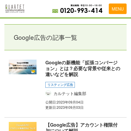
MENU
トップページ
料金表
Google広告の記事一覧
実績・お客様の声
初めて導入をお考えの方
Googleの新機能「拡張コンバージ
ョン」とは？必要な背景や従来との
代理店の乗り換えをお考えの方
違いなどを解説
広告代理店・HP制作会社様へ
リスティング広告
カルテット編集部
お申し込みから運用開始までの流れ
公開日:
2023年09月04日
会社概要
更新日:
2023年09月03日
お問い合わせ
【Google広告】アカウント権限付
与について解説