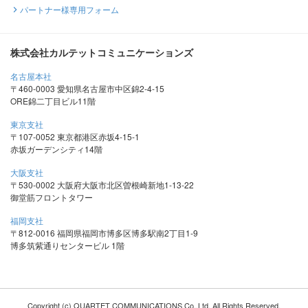
パートナー様専用フォーム
株式会社カルテットコミュニケーションズ
名古屋本社
〒460-0003 愛知県名古屋市中区錦2-4-15
ORE錦二丁目ビル11階
東京支社
〒107-0052 東京都港区赤坂4-15-1
赤坂ガーデンシティ14階
大阪支社
〒530-0002 大阪府大阪市北区曽根崎新地1-13-22
御堂筋フロントタワー
福岡支社
〒812-0016 福岡県福岡市博多区博多駅南2丁目1-9
博多筑紫通りセンタービル 1階
Copyright (c) QUARTET COMMUNICATIONS Co.,Ltd. All Rights Reserved.