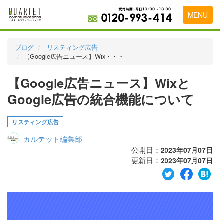
MENU
トップページ
ブログ
リスティング広告
【Google広告ニュース】Wix・・・
料金表
【Google広告ニュース】Wixと
実績・お客様の声
Google広告の統合機能について
初めて導入をお考えの方
代理店の乗り換えをお考えの方
リスティング広告
カルテット編集部
広告代理店・HP制作会社様へ
公開日：
2023年07月07日
更新日：
お申し込みから運用開始までの流れ
2023年07月07日
会社概要
お問い合わせ