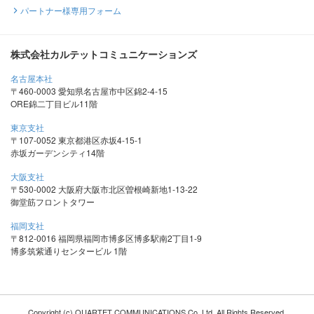
パートナー様専用フォーム
株式会社カルテットコミュニケーションズ
名古屋本社
〒460-0003 愛知県名古屋市中区錦2-4-15
ORE錦二丁目ビル11階
東京支社
〒107-0052 東京都港区赤坂4-15-1
赤坂ガーデンシティ14階
大阪支社
〒530-0002 大阪府大阪市北区曽根崎新地1-13-22
御堂筋フロントタワー
福岡支社
〒812-0016 福岡県福岡市博多区博多駅南2丁目1-9
博多筑紫通りセンタービル 1階
Copyright (c) QUARTET COMMUNICATIONS Co.,Ltd. All Rights Reserved.