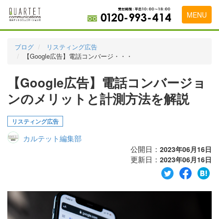
MENU
トップページ
ブログ
リスティング広告
【Google広告】電話コンバージ・・・
料金表
【Google広告】電話コンバージョ
実績・お客様の声
ンのメリットと計測方法を解説
初めて導入をお考えの方
代理店の乗り換えをお考えの方
リスティング広告
カルテット編集部
広告代理店・HP制作会社様へ
公開日：
2023年06月16日
更新日：
お申し込みから運用開始までの流れ
2023年06月16日
会社概要
お問い合わせ