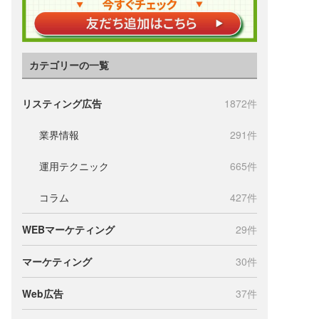
カテゴリーの一覧
リスティング広告
1872件
業界情報
291件
運用テクニック
665件
コラム
427件
WEBマーケティング
29件
マーケティング
30件
Web広告
37件