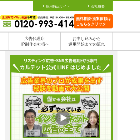
採用特設サイト
会社概要
無料相談•提案依頼は
こちらをクリック
を
広告代理店
お申し込みから
HP制作会社様へ
運用開始までの流れ
日
日