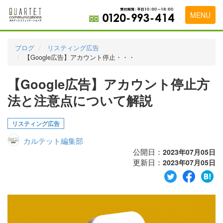
MENU
トップページ
ブログ
リスティング広告
【Google広告】アカウント停止・・・
料金表
【Google広告】アカウント停止方
実績・お客様の声
法と注意点について解説
初めて導入をお考えの方
代理店の乗り換えをお考えの方
リスティング広告
カルテット編集部
広告代理店・HP制作会社様へ
公開日：
2023年07月05日
更新日：
お申し込みから運用開始までの流れ
2023年07月05日
会社概要
お問い合わせ