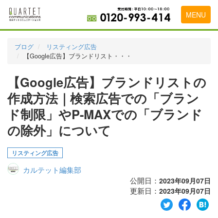
MENU
トップページ
ブログ
リスティング広告
【Google広告】ブランドリスト・・・
料金表
【Google広告】ブランドリストの
実績・お客様の声
作成方法｜検索広告での「ブラン
初めて導入をお考えの方
ド制限」やP-MAXでの「ブランド
代理店の乗り換えをお考えの方
の除外」について
広告代理店・HP制作会社様へ
リスティング広告
お申し込みから運用開始までの流れ
カルテット編集部
会社概要
公開日：
2023年09月07日
更新日：
2023年09月07日
お問い合わせ