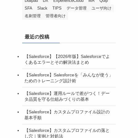
Dialpad
DX
ExperienceCloud
MA
Quip
SFA
Slack
TIPS
データ管理
ユーザ向け
名刺管理
管理者向け
最近の投稿
【Salesforce】【2026年版】Salesforceでよ
くあるエラーとその解決法まとめ
【Salesforce】Salesforceを「みんなが使う」
ためのトレーニング設計術
【Salesforce】運用ルールで差がつく！デー
タ品質を守る仕組みづくりの基本
【Salesforce】カスタムプロファイル設計の
基本手順
【Salesforce】カスタムプロファイルの落と
し穴｜実例と対処法