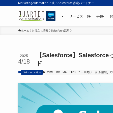
MarketingAutomationに強いSalesforce認定パートナー
サービス一覧
事例
お
ホーム
お役立ち情報
Salesforce活用
【Salesforce】Sale
2025
4/18
ド
Salesforce活用
CRM
DX
MA
TIPS
ユーザ向け
管理者向け