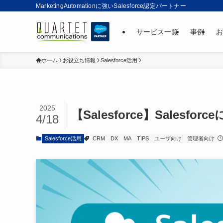
MarketingAutomationに強いSalesforce認定パートナー
サービス一覧
事例
お
ホーム
お役立ち情報
Salesforce活用
2025
【Salesforce】Sale
4/18
Salesforce活用
CRM
DX
MA
TIPS
ユーザ向け
管理者向け