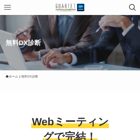
無料DX診断
ホーム
無料DX診断
Webミーティン
グで完結！