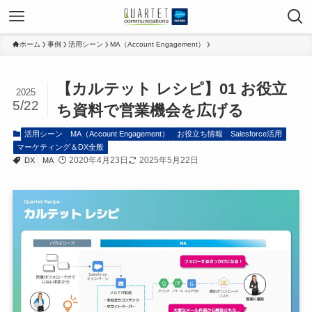
ホーム
事例
活用シーン
MA（Account Engagement）
【カルテット レシピ】01 お役立
2025
5/22
ち資料で営業機会を広げる
活用シーン
MA（Account Engagement）
お役立ち情報
Salesforce活用
マーケティング＆DX全般
2020年4月23日
2025年5月22日
DX
MA