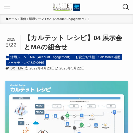
ホーム
事例
活用シーン
MA（Account Engagement）
【カルテット レシピ】04 展示会
2025
5/22
とMAの組合せ
活用シーン
MA（Account Engagement）
お役立ち情報
Salesforce活用
マーケティング＆DX全般
2022年4月23日
2025年5月22日
DX
MA