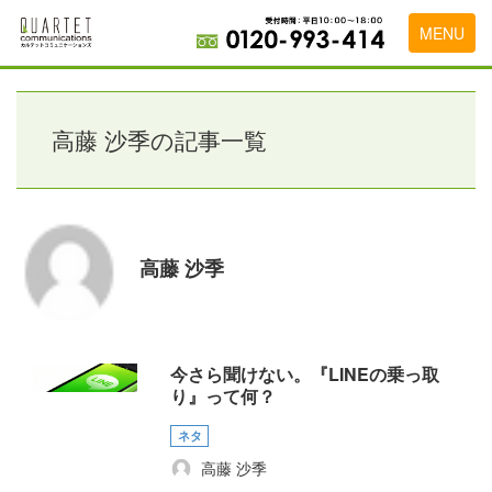
MENU
トップページ
料金表
高藤 沙季の記事一覧
実績・お客様の声
初めて導入をお考えの方
高藤 沙季
代理店の乗り換えをお考えの方
広告代理店・HP制作会社様へ
お申し込みから運用開始までの流れ
今さら聞けない。『LINEの乗っ取
り』って何？
会社概要
ネタ
お問い合わせ
高藤 沙季