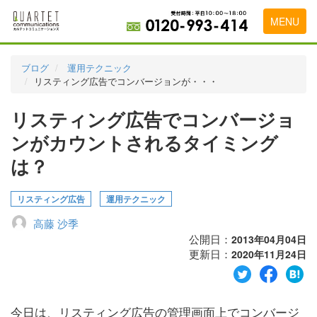
MENU
トップページ
ブログ
運用テクニック
リスティング広告でコンバージョンが・・・
料金表
リスティング広告でコンバージョ
実績・お客様の声
ンがカウントされるタイミング
初めて導入をお考えの方
は？
代理店の乗り換えをお考えの方
リスティング広告
運用テクニック
広告代理店・HP制作会社様へ
高藤 沙季
お申し込みから運用開始までの流れ
公開日：
2013年04月04日
更新日：
2020年11月24日
会社概要
お問い合わせ
今日は、リスティング広告の管理画面上でコンバージ