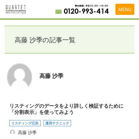
MENU
トップページ
料金表
高藤 沙季の記事一覧
実績・お客様の声
初めて導入をお考えの方
高藤 沙季
代理店の乗り換えをお考えの方
広告代理店・HP制作会社様へ
お申し込みから運用開始までの流れ
リスティングのデータをより詳しく検証するために
「分割表示」を使ってみよう
会社概要
リスティング広告
運用テクニック
お問い合わせ
高藤 沙季