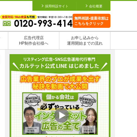
採用特設サイト
会社概要
無料相談•提案依頼は
こちらをクリック
を
広告代理店
お申し込みから
HP制作会社様へ
運用開始までの流れ
日
日