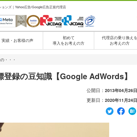
ズ｜Yahoo広告/Google広告正規代理店
初めて
代理店の乗り換え
実績・お客様の声
導入をお考えの方
お考えの方
録の・・・
の豆知識【Google AdWords】
公開日：
2013年04月26
更新日：
2020年11月24