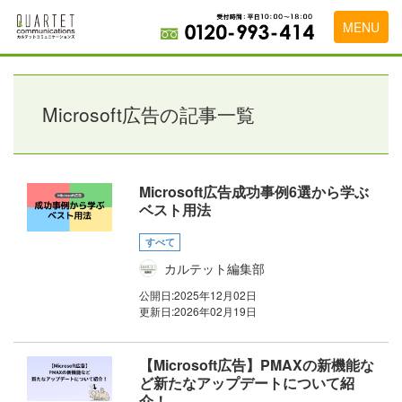
MENU
トップページ
料金表
Microsoft広告の記事一覧
実績・お客様の声
初めて導入をお考えの方
Microsoft広告成功事例6選から学ぶ
ベスト用法
代理店の乗り換えをお考えの方
すべて
広告代理店・HP制作会社様へ
カルテット編集部
お申し込みから運用開始までの流れ
公開日:
2025年12月02日
更新日:
2026年02月19日
会社概要
【Microsoft広告】PMAXの新機能な
お問い合わせ
ど新たなアップデートについて紹
介！