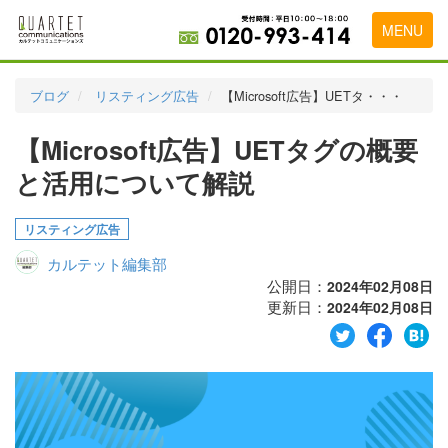
MENU
トップページ
ブログ
リスティング広告
【Microsoft広告】UETタ・・・
料金表
【Microsoft広告】UETタグの概要
実績・お客様の声
と活用について解説
初めて導入をお考えの方
リスティング広告
代理店の乗り換えをお考えの方
カルテット編集部
広告代理店・HP制作会社様へ
公開日：
2024年02月08日
更新日：
2024年02月08日
お申し込みから運用開始までの流れ
会社概要
お問い合わせ