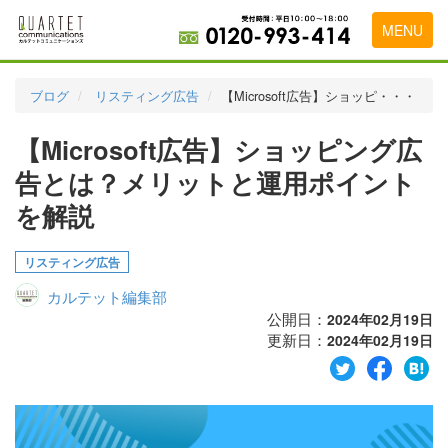
MENU
トップページ
ブログ
リスティング広告
【Microsoft広告】ショッピ・・・
料金表
【Microsoft広告】ショッピング広
実績・お客様の声
告とは？メリットと運用ポイント
初めて導入をお考えの方
を解説
代理店の乗り換えをお考えの方
リスティング広告
広告代理店・HP制作会社様へ
カルテット編集部
公開日：
2024年02月19日
お申し込みから運用開始までの流れ
更新日：
2024年02月19日
会社概要
お問い合わせ